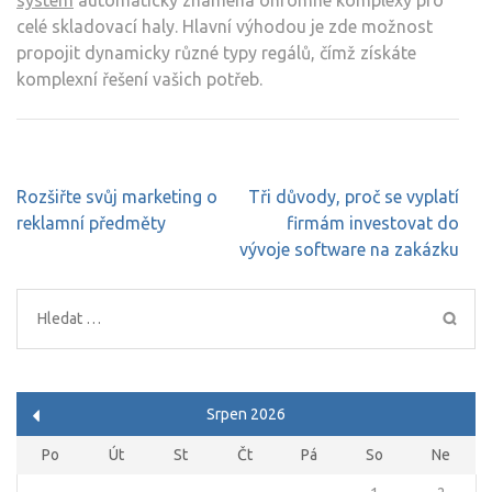
celé skladovací haly. Hlavní výhodou je zde možnost
propojit dynamicky různé typy regálů, čímž získáte
komplexní řešení vašich potřeb.
Navigace
Rozšiřte svůj marketing o
Tři důvody, proč se vyplatí
pro
reklamní předměty
firmám investovat do
příspěvek
vývoje software na zakázku
Vyhledávání
Srpen 2026
Po
Út
St
Čt
Pá
So
Ne