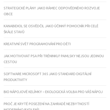
STRATEGICKÉ PLÁNY JAKO RÁMEC ODPOVĚDNÉHO ROZVOJE
OBCE
KANABIDIOL SE OSVĚDČIL JAKO ÚČINNÝ POMOCNÍK PŘI CELÉ
ŠKÁLE STAVŮ
KREATIVNÍ SVĚT PROGRAMOVÁNÍ PRO DĚTI
JAK MOTIVOVAT PSA PŘI TRÉNINKU? PAMLSKY NEJSOU JEDINOU
CESTOU
SOFTWARE MICROSOFT 365 JAKO STANDARD DIGITÁLNÍ
PRODUKTIVITY
BIO NÁPOJOVÉ KELÍMKY – EKOLOGICKÁ VOLBA PRO VÁŠ NÁPOJ
PROČ JE KRYTÉ POSEZENÍ NA ZAHRADĚ NEZBYTNOSTÍ
MODERNÍHO BYDLENÍ?