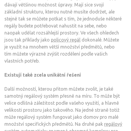
dávají většinou možnost úpravy. Mají sice svojí
základní strukturu, kterou nutně musíte dodržet, ale
stejně tak se můžete potkat s tím, že jednoduše některé
regály budete potřebovat nahustit na sebe, nebo
naopak udělat rozsáhlejší prostory. Ve všech ohledech
jsou tak příklady jako
policový regál
dokonalé. Můžete
je využít na mnohem větší množství předmětů, nebo
tím můžete výrazně zvýšit rozdělení podle vašich
vlastních potřeb.
Existují také zcela unikátní řešení
Další možností, kterou přitom můžete zvolit, je také
samotný regálový systém přesně na míru. To může být
velice odlišná záležitost podle vašeho využití, a hlavně
velikosti prostoru jako takového. Na jedné straně totiž
může regálový systém fungovat jako domov pro malé
množství specifických předmětů. Na druhé pak
regálový
systém
automaticky znamená ohromné komplexy pro