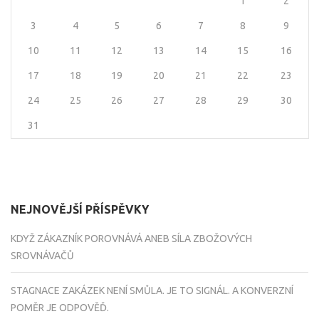
1
2
3
4
5
6
7
8
9
10
11
12
13
14
15
16
17
18
19
20
21
22
23
24
25
26
27
28
29
30
31
NEJNOVĚJŠÍ PŘÍSPĚVKY
KDYŽ ZÁKAZNÍK POROVNÁVÁ ANEB SÍLA ZBOŽOVÝCH
SROVNÁVAČŮ
STAGNACE ZAKÁZEK NENÍ SMŮLA. JE TO SIGNÁL. A KONVERZNÍ
POMĚR JE ODPOVĚĎ.