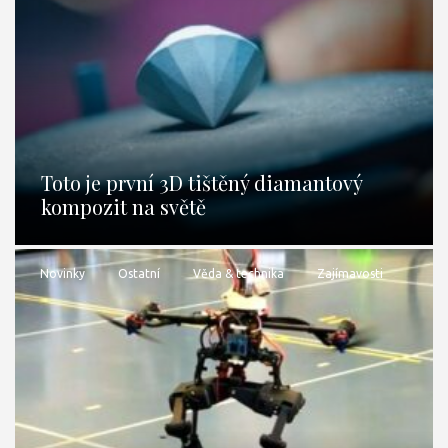
Toto je první 3D tištěný diamantový
kompozit na světě
Novinky
Ostatní
Věda & technika
Zajímavosti