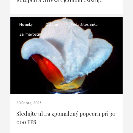
Rotoped a vířivka v jednom existuje
Novinky
Ostatní
Věda & technika
Zajímavosti
20 února, 2023
Sledujte ultra zpomalený popcorn při 30
000 FPS