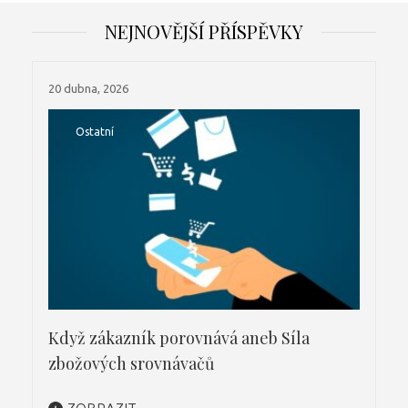
NEJNOVĚJŠÍ PŘÍSPĚVKY
20 dubna, 2026
Ostatní
Když zákazník porovnává aneb Síla
zbožových srovnávačů